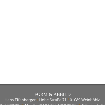
FORM & ABBILD
Hans Effenberger
/
Hohe Straße 71
/
01689 Weinböhla