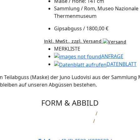
Maße /
Höhe: 141 cm
Sammlung /
Rom, Museo Nazionale 
Thermenmuseum
Gipsabguss /
1800,00 €
Inkl. MwSt.,
zzgl. Versand
MERKLISTE
ANFRAGE
DATENBLATT
chen Teilabguss (Maske) der Juno Ludovisi aus der Sammlu
bleiben auf unseren Abgüssen bestehen.
FORM & ABBILD
Hans Effenberger
/
Hohe Straße 71
/
01689 Weinböhla